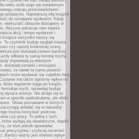
w czytanie nie traci swojej wartości.
dla wielu osób staje się świadomym
ewnego rodzaju przeciwieństwem
go pośpiechu. Największą siłą książek
lność do rozwijania wyobraźni. Kiedy
lm, większość obrazów dostajemy w
mie. Reżyser pokazuje nam twarze
iejsca akcji, tempo wydarzeń i
W książce wszystko tworzy się
. To czytelnik buduje wygląd miasta,
staci czy nastrój konkretnej sceny.
lektura jest doświadczeniem bardziej
ażdy odbiera tę samą historię trochę
każdy dopowiada ją własnymi
i, doświadczeniami i emocjami.
prawia, że nawet ta sama powieść
latach może wydawać się zupełnie inną
 Czytanie ma także ogromny wpływ na
, która regularnie sięga po książki,
j formułuje myśli, sprawniej buduje
iej wyraża emocje. Nie dzieje się to
ani w sposób spektakularny, ale efekt
zasem. Słowa poznawane w różnych
zaczynają układać się w naturalny
órego można korzystać podczas
ania czy pracy. To jedna z tych
, które wydają się niewidoczne, dopóki
y, że ktoś potrafi opowiadać
isać precyzyjniej i szybciej rozumieć
ci. Bardzo ważny jest również wpływ