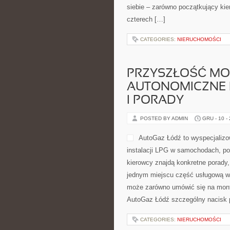
siebie – zarówno początkujący kiero
czterech […]
CATEGORIES:
NIERUCHOMOŚCI
PRZYSZŁOŚĆ MOT
AUTONOMICZNE 
I PORADY
POSTED BY ADMIN
GRU - 10 -
AutoGaz Łódź to wyspecjalizo
instalacji LPG w samochodach, p
kierowcy znajdą konkretne porady,
jednym miejscu część usługową wa
może zarówno umówić się na monta
AutoGaz Łódź szczególny nacisk p
CATEGORIES:
NIERUCHOMOŚCI