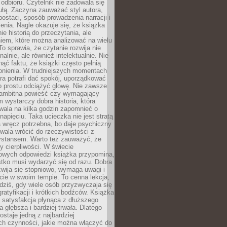
dbioru. Czytelnik nie zadowala się
bułą. Zaczyna zauważać styl autora,
postaci, sposób prowadzenia narracji i
enia. Nagle okazuje się, że książka
nie historią do przeczytania, ale
iem, które można analizować na wielu
o sprawia, że czytanie rozwija nie
alnie, ale również intelektualnie. Nie
ć faktu, że książki często pełnią
ronienia. W trudniejszych momentach
tura potrafi dać spokój, uporządkować
o prostu odciążyć głowę. Nie zawsze
 ambitna powieść czy wymagający
 wystarczy dobra historia, która
wala na kilka godzin zapomnieć o
apięciu. Taka ucieczka nie jest stratą
 wręcz potrzebna, bo daje psychiczny
wala wrócić do rzeczywistości z
stansem. Warto też zauważyć, że
y cierpliwości. W świecie
owych odpowiedzi książka przypomina,
tko musi wydarzyć się od razu. Dobra
wija się stopniowo, wymaga uwagi i
cie w swoim tempie. To cenna lekcja,
dziś, gdy wiele osób przyzwyczaja się
gratyfikacji i krótkich bodźców. Książka
 satysfakcja płynąca z dłuższego
 głębsza i bardziej trwała. Dlatego
ostaje jedną z najbardziej
ch czynności, jakie można włączyć do