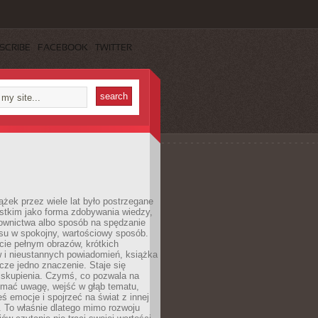
SCRIBE
FACEBOOK
TWITTER
ążek przez wiele lat było postrzegane
stkim jako forma zdobywania wiedzy,
łownictwa albo sposób na spędzanie
su w spokojny, wartościowy sposób.
cie pełnym obrazów, krótkich
 i nieustannych powiadomień, książka
cze jedno znaczenie. Staje się
 skupienia. Czymś, co pozwala na
ymać uwagę, wejść w głąb tematu,
ś emocje i spojrzeć na świat z innej
 To właśnie dlatego mimo rozwoju