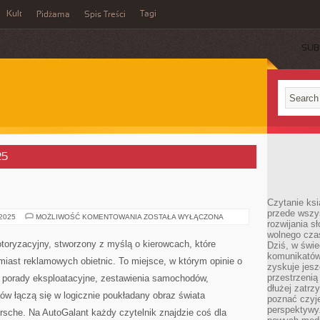
Kult
Tagi
Pidżama
Spis Treści
SUB
25
Czytanie ksi
przede wszy
DODGE
 2025
MOŻLIWOŚĆ KOMENTOWANIA
ZOSTAŁA WYŁĄCZONA
rozwijania s
I
TESLA
wolnego cza
toryzacyjny, stworzony z myślą o kierowcach, które
Dziś, w świe
komunikatów
miast reklamowych obietnic. To miejsce, w którym opinie o
zyskuje jesz
przestrzenią
, porady eksploatacyjne, zestawienia samochodów,
dłużej zatrz
tów łączą się w logicznie poukładany obraz świata
poznać czyje
perspektywy.
rsche. Na AutoGalant każdy czytelnik znajdzie coś dla