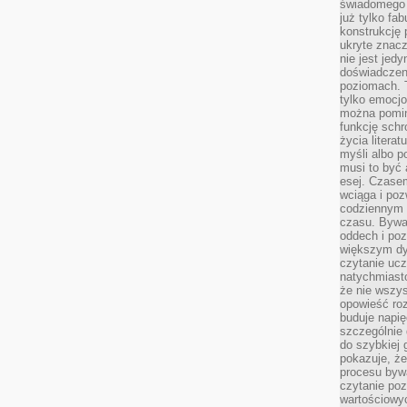
świadomego o
już tylko fa
konstrukcję 
ukryte znacz
nie jest jedy
doświadczen
poziomach. T
tylko emocjon
można pominą
funkcję sch
życia litera
myśli albo p
musi to być
esej. Czasem
wciąga i poz
codziennym n
czasu. Bywa
oddech i poz
większym dy
czytanie ucz
natychmiast
że nie wszys
opowieść roz
buduje napię
szczególnie 
do szybkiej 
pokazuje, że
procesu bywa
czytanie poz
wartościowy