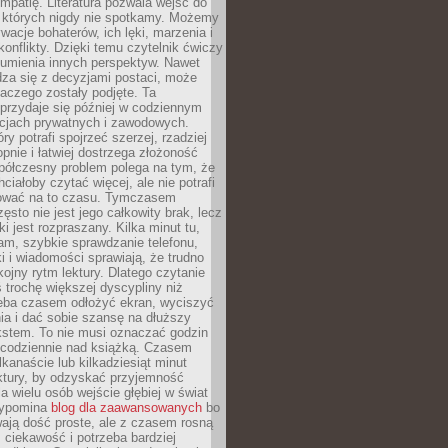
mpatię. Literatura pozwala wejść do
, których nigdy nie spotkamy. Możemy
acje bohaterów, ich lęki, marzenia i
onflikty. Dzięki temu czytelnik ćwiczy
zumienia innych perspektyw. Nawet
adza się z decyzjami postaci, może
aczego zostały podjęte. Ta
przydaje się później w codziennym
acjach prywatnych i zawodowych.
ry potrafi spojrzeć szerzej, rzadziej
pnie i łatwiej dostrzega złożoność
półczesny problem polega na tym, że
ciałoby czytać więcej, ale nie potrafi
ować na to czasu. Tymczasem
ęsto nie jest jego całkowity brak, lecz
ki jest rozpraszany. Kilka minut tu,
tam, szybkie sprawdzanie telefonu,
ki i wiadomości sprawiają, że trudno
ojny rytm lektury. Dlatego czytanie
trochę większej dyscypliny niż
zeba czasem odłożyć ekran, wyciszyć
a i dać sobie szansę na dłuższy
kstem. To nie musi oznaczać godzin
codziennie nad książką. Czasem
lkanaście lub kilkadziesiąt minut
ektury, by odzyskać przyjemność
la wielu osób wejście głębiej w świat
rzypomina
blog dla zaawansowanych
bo
ają dość proste, ale z czasem rosną
 ciekawość i potrzeba bardziej