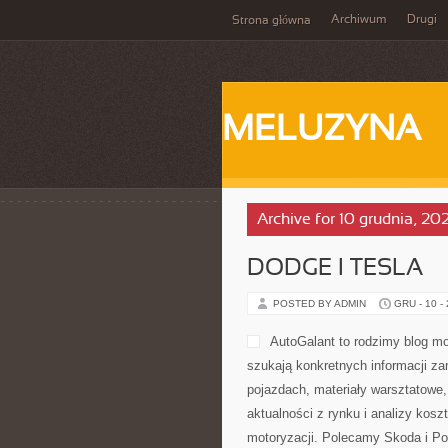
Archiwum
Drugi
Strona główna
MELUZYNA
Archive for 10 grudnia, 20
DODGE I TESLA
POSTED BY ADMIN
GRU - 10 -
AutoGalant to rodzimy blog mo
szukają konkretnych informacji za
pojazdach, materiały warsztatowe
aktualności z rynku i analizy kosz
motoryzacji. Polecamy Skoda i Po