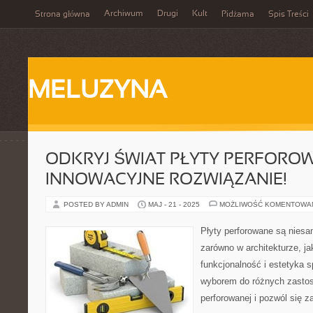
Archiwum
Drugi
Kult
Strona główna
Pidżama
Spis Treści
MELUZYNA
ODKRYJ ŚWIAT PŁYTY PERFOROW
INNOWACYJNE ROZWIĄZANIE!
POSTED BY ADMIN
MAJ - 21 - 2025
MOŻLIWOŚĆ KOMENTOWA
Płyty perforowane są nies
zarówno w architekturze, ja
funkcjonalność i estetyka s
wyborem do różnych zastos
perforowanej i pozwól się z