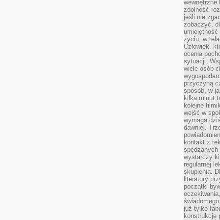
wewnętrzne k
zdolność ro
jeśli nie zg
zobaczyć, dl
umiejętność 
życiu, w rel
Człowiek, któ
ocenia pocho
sytuacji. Ws
wiele osób ch
wygospodar
przyczyną cz
sposób, w ja
kilka minut 
kolejne filmi
wejść w spok
wymaga dziś 
dawniej. Tr
powiadomieni
kontakt z te
spędzanych 
wystarczy ki
regularnej l
skupienia. D
literatury p
początki byw
oczekiwania,
świadomego o
już tylko fa
konstrukcję 