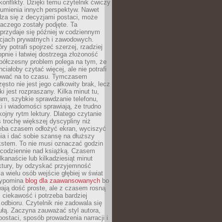
onflikty. Dzięki temu czytelnik ćwiczy
zumienia innych perspektyw. Nawet
adza się z decyzjami postaci, może
aczego zostały podjęte. Ta
przydaje się później w codziennym
acjach prywatnych i zawodowych.
ry potrafi spojrzeć szerzej, rzadziej
pnie i łatwiej dostrzega złożoność
półczesny problem polega na tym, że
ciałoby czytać więcej, ale nie potrafi
ować na to czasu. Tymczasem
ęsto nie jest jego całkowity brak, lecz
ki jest rozpraszany. Kilka minut tu,
tam, szybkie sprawdzanie telefonu,
ki i wiadomości sprawiają, że trudno
ojny rytm lektury. Dlatego czytanie
trochę większej dyscypliny niż
zeba czasem odłożyć ekran, wyciszyć
a i dać sobie szansę na dłuższy
kstem. To nie musi oznaczać godzin
codziennie nad książką. Czasem
lkanaście lub kilkadziesiąt minut
ektury, by odzyskać przyjemność
la wielu osób wejście głębiej w świat
rzypomina
blog dla zaawansowanych
bo
ają dość proste, ale z czasem rosną
 ciekawość i potrzeba bardziej
dbioru. Czytelnik nie zadowala się
bułą. Zaczyna zauważać styl autora,
postaci, sposób prowadzenia narracji i