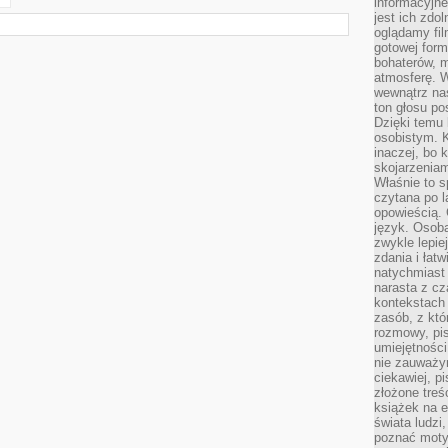
informacyjne
jest ich zdo
oglądamy fi
gotowej for
bohaterów, m
atmosferę. 
wewnątrz nas
ton głosu po
Dzięki temu 
osobistym. K
inaczej, bo 
skojarzeniam
Właśnie to s
czytana po 
opowieścią.
język. Osoba
zwykle lepie
zdania i łatw
natychmiast 
narasta z c
kontekstach 
zasób, z kt
rozmowy, pis
umiejętności
nie zauważym
ciekawiej, p
złożone treś
książek na e
świata ludzi
poznać motyw