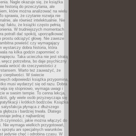
enia. Nagle okazuje się, że książka
nie historią do przeczytania, ale
iem, które można analizować na wielu
o sprawia, że czytanie rozwija nie
alnie, ale również intelektualnie. Nie
ć faktu, że książki często pełnią
ronienia. W trudniejszych momentach
tura potrafi dać spokój, uporządkować
o prostu odciążyć głowę. Nie zawsze
 ambitna powieść czy wymagający
 wystarczy dobra historia, która
wala na kilka godzin zapomnieć o
apięciu. Taka ucieczka nie jest stratą
 wręcz potrzebna, bo daje psychiczny
wala wrócić do rzeczywistości z
stansem. Warto też zauważyć, że
y cierpliwości. W świecie
owych odpowiedzi książka przypomina,
tko musi wydarzyć się od razu. Dobra
wija się stopniowo, wymaga uwagi i
cie w swoim tempie. To cenna lekcja,
dziś, gdy wiele osób przyzwyczaja się
gratyfikacji i krótkich bodźców. Książka
 satysfakcja płynąca z dłuższego
 głębsza i bardziej trwała. Dlatego
ostaje jedną z najbardziej
ch czynności, jakie można włączyć do
i. Nie wymaga wielkich przygotowań,
 sprzętu ani specjalnych warunków.
st jedynie chęć i odrobina czasu. W