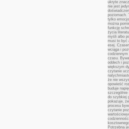
ukryte znacz
nie jest jedy
doświadczen
poziomach. T
tylko emocjon
można pominą
funkcję sch
życia litera
myśli albo p
musi to być
esej. Czasem
wciąga i poz
codziennym n
czasu. Bywa
oddech i poz
większym dy
czytanie ucz
natychmiast
że nie wszys
opowieść roz
buduje napię
szczególnie 
do szybkiej 
pokazuje, że
procesu bywa
czytanie poz
wartościowy
codziennośc
kosztownego
Potrzebna je