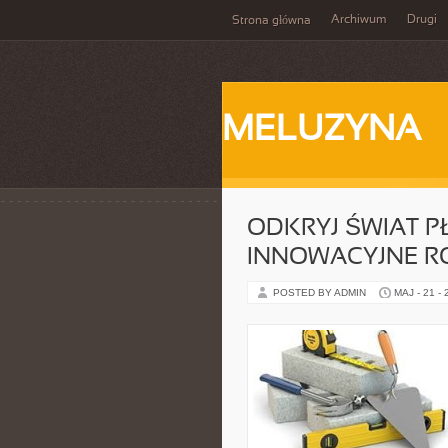
Archiwum
Drugi
Strona główna
MELUZYNA
ODKRYJ ŚWIAT P
INNOWACYJNE R
POSTED BY ADMIN
MAJ - 21 -