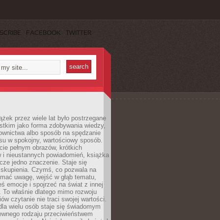
SCRIBE
FACEBOOK
TWITTER
ążek przez wiele lat było postrzegane
stkim jako forma zdobywania wiedzy,
łownictwa albo sposób na spędzanie
su w spokojny, wartościowy sposób.
cie pełnym obrazów, krótkich
 i nieustannych powiadomień, książka
cze jedno znaczenie. Staje się
 skupienia. Czymś, co pozwala na
ymać uwagę, wejść w głąb tematu,
ś emocje i spojrzeć na świat z innej
 To właśnie dlatego mimo rozwoju
w czytanie nie traci swojej wartości.
dla wielu osób staje się świadomym
ewnego rodzaju przeciwieństwem