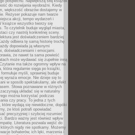
go pośpiechu. Największą siłą książek
lność do rozwijania wyobraźni. Kiedy
lm, większość obrazów dostajemy w
mie. Reżyser pokazuje nam twarze
iejsca akcji, tempo wydarzeń i
W książce wszystko tworzy się
. To czytelnik buduje wygląd miasta,
staci czy nastrój konkretnej sceny.
lektura jest doświadczeniem bardziej
ażdy odbiera tę samą historię trochę
każdy dopowiada ją własnymi
i, doświadczeniami i emocjami.
prawia, że nawet ta sama powieść
latach może wydawać się zupełnie inną
 Czytanie ma także ogromny wpływ na
, która regularnie sięga po książki,
j formułuje myśli, sprawniej buduje
iej wyraża emocje. Nie dzieje się to
ani w sposób spektakularny, ale efekt
zasem. Słowa poznawane w różnych
zaczynają układać się w naturalny
órego można korzystać podczas
ania czy pracy. To jedna z tych
, które wydają się niewidoczne, dopóki
y, że ktoś potrafi opowiadać
isać precyzyjniej i szybciej rozumieć
ci. Bardzo ważny jest również wpływ
mpatię. Literatura pozwala wejść do
, których nigdy nie spotkamy. Możemy
acje bohaterów, ich lęki, marzenia i