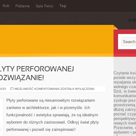
Kult
Tagi
Pidżama
Spis Treści
SUB
ŁYTY PERFOROWANEJ –
Czytanie ksi
OZWIĄZANIE!
przede wszy
rozwijania s
wolnego cza
ODKRYJ
 2025
MOŻLIWOŚĆ KOMENTOWANIA
ZOSTAŁA WYŁĄCZONA
Dziś, w świe
ŚWIAT
PŁYTY
komunikatów
PERFOROWANEJ
Płyty perforowane są niesamowitym rozwiązaniem
zyskuje jesz
–
przestrzenią
INNOWACYJNE
zarówno w architekturze, jak i w przemyśle. Ich
ROZWIĄZANIE!
dłużej zatrz
poznać czyje
funkcjonalność i estetyka sprawiają, że są idealnym
perspektywy.
wyborem do różnych zastosowań. Odkryj świat płyty
nowych medió
Przeciwnie, 
perforowanej i pozwól się zainspirować!
wyborem i p