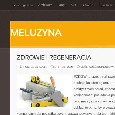
Archiwum
Drugi
Kult
Strona główna
Pidżama
Spis Treści
MELUZYNA
ZDROWIE I REGENERACJA
POSTED BY ADMIN
STY - 25 - 2026
MOŻLIWOŚĆ KOMENTOWA
PZKiSW to przestrzeń stwor
kochają kalistenikę oraz st
praktycznych porad, chces
konieczności posiadania pro
tego marzysz o sprawniejsz
dokładnie po to, by prowadz
kompendium dla początkujących i zaawansowanych, dla tych, któr