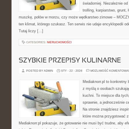
świadomiej. Niezależnie od 
trolling, karpiarstwo, grunt
muszkę, połów w morzu, czy może wędkarstwo zimowe – MOCZY
ten klimat, którego szukasz. Ten serwis nie udaje encyklopedii o
Tutaj liczy […]
CATEGORIES:
NIERUCHOMOŚCI
SZYBKIE PRZEPISY KULINARNE
POSTED BY ADMIN
STY - 22 - 2026
MOŻLIWOŚĆ KOMENTOWA
Mediaknorr.pl to konkretny b
z myślą o osobach szukają
kuchni. To miejsce dla tyc
sprawnie, a jednocześnie 
Na stronie znajdziesz inspi
które można przygotować z
Mediaknorr.pl pokazuje, że gotowanie nie musi być trudne, aby e