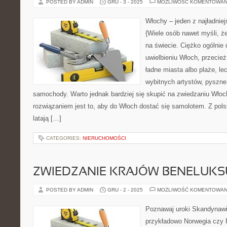
POSTED BY ADMIN
GRU - 3 - 2025
MOŻLIWOŚĆ KOMENTOWAN
Włochy – jeden z najładnie
{Wiele osób nawet myśli, że 
na świecie. Ciężko ogólnie
uwielbieniu Włoch, przecież
ładne miasta albo plaże, le
wybitnych artystów, pyszne
samochody. Warto jednak bardziej się skupić na zwiedzaniu Wło
rozwiązaniem jest to, aby do Włoch dostać się samolotem. Z pol
latają […]
CATEGORIES:
NIERUCHOMOŚCI
ZWIEDZANIE KRAJÓW BENELUKSU
POSTED BY ADMIN
GRU - 2 - 2025
MOŻLIWOŚĆ KOMENTOWAN
Poznawaj uroki Skandynawii
przykładowo Norwegia czy F