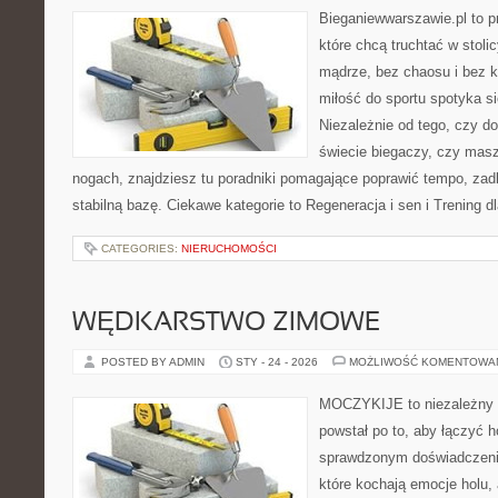
Bieganiewwarszawie.pl to p
które chcą truchtać w stoli
mądrze, bez chaosu i bez ko
miłość do sportu spotyka si
Niezależnie od tego, czy d
świecie biegaczy, czy masz
nogach, znajdziesz tu poradniki pomagające poprawić tempo, zad
stabilną bazę. Ciekawe kategorie to Regeneracja i sen i Trening d
CATEGORIES:
NIERUCHOMOŚCI
WĘDKARSTWO ZIMOWE
POSTED BY ADMIN
STY - 24 - 2026
MOŻLIWOŚĆ KOMENTOWA
MOCZYKIJE to niezależny w
powstał po to, aby łączyć 
sprawdzonym doświadczenie
które kochają emocje holu, 