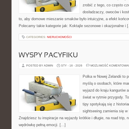
zrobić z tego, co często cz
dosładzaczy, owoców i kost
to, aby domowe mieszanie smaków było intuicyjne, a efekt końco
Polecamy takie kategorie jak: Koktajle sezonowe i okazjonalne i 
CATEGORIES:
NIERUCHOMOŚCI
WYSPY PACYFIKU
POSTED BY ADMIN
STY - 16 - 2026
MOŻLIWOŚĆ KOMENTOWA
Polka w Nowej Zelandii to 
myślą o osobach, które mar
wyjazd do kraju kangurów a
świat w rytmie przygody. T
tipy spotykają się z histori
sightseeing zamienia się w 
Znajdziesz tu inspiracje na wyjazdy krótkie i długie, na road trip
wędrówkę pełną emocji. […]