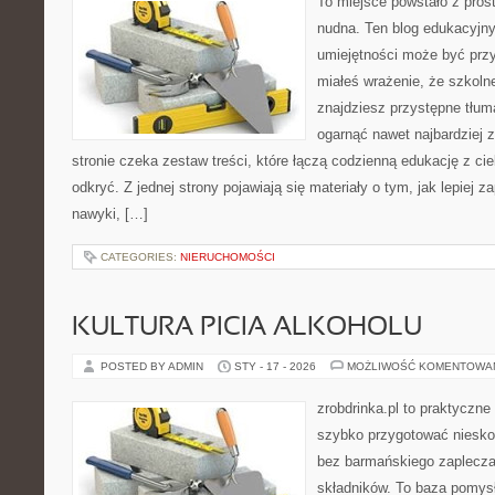
To miejsce powstało z pros
nudna. Ten blog edukacyjn
umiejętności może być przy
miałeś wrażenie, że szkolne
znajdziesz przystępne tłum
ogarnąć nawet najbardziej 
stronie czeka zestaw treści, które łączą codzienną edukację z c
odkryć. Z jednej strony pojawiają się materiały o tym, jak lepiej 
nawyki, […]
CATEGORIES:
NIERUCHOMOŚCI
KULTURA PICIA ALKOHOLU
POSTED BY ADMIN
STY - 17 - 2026
MOŻLIWOŚĆ KOMENTOWA
zrobdrinka.pl to praktyczne
szybko przygotować niesko
bez barmańskiego zaplecza
składników. To baza pomysłó