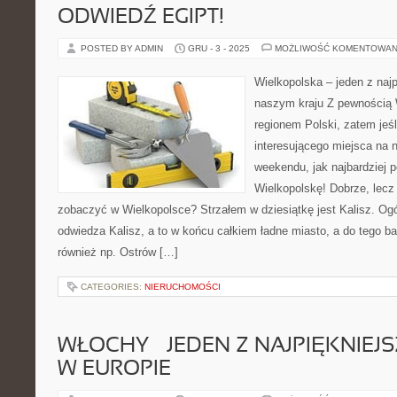
ODWIEDŹ EGIPT!
POSTED BY ADMIN
GRU - 3 - 2025
MOŻLIWOŚĆ KOMENTOWAN
Wielkopolska – jeden z naj
naszym kraju Z pewnością W
regionem Polski, zatem jeśl
interesującego miejsca na 
weekendu, jak najbardziej 
Wielkopolskę! Dobrze, lecz
zobaczyć w Wielkopolsce? Strzałem w dziesiątkę jest Kalisz. Ogó
odwiedza Kalisz, a to w końcu całkiem ładne miasto, a do tego bar
również np. Ostrów […]
CATEGORIES:
NIERUCHOMOŚCI
WŁOCHY – JEDEN Z NAJPIĘKNIE
W EUROPIE