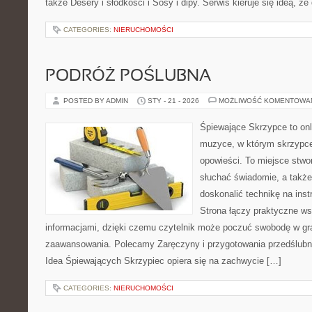
także Desery i słodkości i Sosy i dipy. Serwis kieruje się ideą, że
CATEGORIES:
NIERUCHOMOŚCI
PODRÓŻ POŚLUBNA
POSTED BY ADMIN
STY - 21 - 2026
MOŻLIWOŚĆ KOMENTOWA
Śpiewające Skrzypce to on
muzyce, w którym skrzypce
opowieści. To miejsce stwo
słuchać świadomie, a także 
doskonalić technikę na in
Strona łączy praktyczne ws
informacjami, dzięki czemu czytelnik może poczuć swobodę w gr
zaawansowania. Polecamy Zaręczyny i przygotowania przedślubne i
Idea Śpiewających Skrzypiec opiera się na zachwycie […]
CATEGORIES:
NIERUCHOMOŚCI