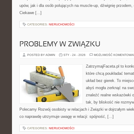
upów, jak i dla osób polujących na muscle-up, dźwignię przodem,
Ciekawe […]
CATEGORIES:
NIERUCHOMOŚCI
PROBLEMY W ZWIĄZKU
POSTED BY ADMIN
STY - 24 - 2026
MOŻLIWOŚĆ KOMENTOWA
ZatrzymajFaceta.pl to konkr
które chcą poukładać temat
układ bez gierek. To miejs
abyś mogła zerknąć na swoj
znaleźć realne wskazówki 
tak, by bliskość nie rozmyw
Polecamy Rozwój osobisty w relacjach i Związki w dojrzałym wiek
co naprawdę utrzymuje uwagę w relacji: spójność, […]
CATEGORIES:
NIERUCHOMOŚCI