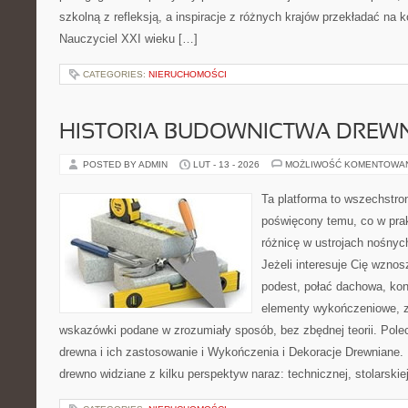
szkolną z refleksją, a inspiracje z różnych krajów przekładać na 
Nauczyciel XXI wieku […]
CATEGORIES:
NIERUCHOMOŚCI
HISTORIA BUDOWNICTWA DREW
POSTED BY ADMIN
LUT - 13 - 2026
MOŻLIWOŚĆ KOMENTOWA
Ta platforma to wszechstro
poświęcony temu, co w prak
różnicę w ustrojach nośnyc
Jeżeli interesuje Cię wzno
podest, połać dachowa, ko
elementy wykończeniowe, z
wskazówki podane w zrozumiały sposób, bez zbędnej teorii. Pol
drewna i ich zastosowanie i Wykończenia i Dekoracje Drewniane.
drewno widziane z kilku perspektyw naraz: technicznej, stolarskie