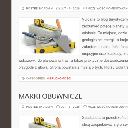
POSTED BY ADMIN
LUT - 4 - 2026
MOŻLIWOŚĆ KOMENTOWAN
Vulcans to blog turystyczny
zrozumieć potęgę planety w j
odsłonie. To miejsce, gdzie 
geologicznej energii, a kra
zakrętem szlaku. Jeśli fasc
erupcyjne oraz kaskady, zn
wskazówki do planowania tras, a także praktyczne doświadczenia
przygodę z głową. Strona powstała z myślą o tych, którzy wolą t
CATEGORIES:
NIERUCHOMOŚCI
MARKI OBUWNICZE
POSTED BY ADMIN
LUT - 3 - 2026
MOŻLIWOŚĆ KOMENTOWAN
Spadlabuta to przestrzeń st
chcą zaopiekować się o sw