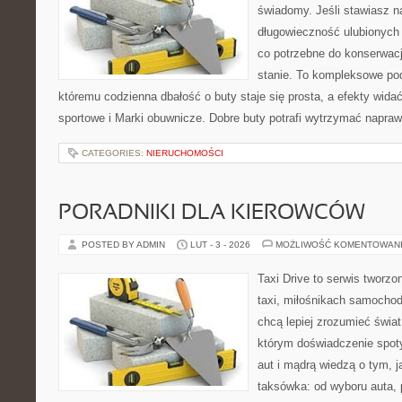
świadomy. Jeśli stawiasz na
długowieczność ulubionych 
co potrzebne do konserwac
stanie. To kompleksowe pod
któremu codzienna dbałość o buty staje się prosta, a efekty widać
sportowe i Marki obuwnicze. Dobre buty potrafi wytrzymać naprawd
CATEGORIES:
NIERUCHOMOŚCI
PORADNIKI DLA KIEROWCÓW
POSTED BY ADMIN
LUT - 3 - 2026
MOŻLIWOŚĆ KOMENTOWAN
Taxi Drive to serwis tworz
taxi, miłośnikach samochod
chcą lepiej zrozumieć świa
którym doświadczenie spot
aut i mądrą wiedzą o tym, 
taksówka: od wyboru auta, 