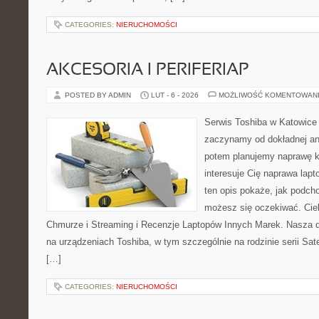
CATEGORIES:
NIERUCHOMOŚCI
AKCESORIA I PERIFERIAP
POSTED BY ADMIN
LUT - 6 - 2026
MOŻLIWOŚĆ KOMENTOWAN
Serwis Toshiba w Katowice 
zaczynamy od dokładnej ana
potem planujemy naprawę kr
interesuje Cię naprawa lap
ten opis pokaże, jak podch
możesz się oczekiwać. Cie
Chmurze i Streaming i Recenzje Laptopów Innych Marek. Nasza dz
na urządzeniach Toshiba, w tym szczególnie na rodzinie serii Sate
[…]
CATEGORIES:
NIERUCHOMOŚCI