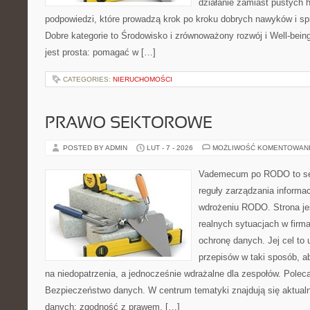
działanie zamiast pustych h
podpowiedzi, które prowadzą krok po kroku dobrych nawyków i s
Dobre kategorie to Środowisko i zrównoważony rozwój i Well-bein
jest prosta: pomagać w […]
CATEGORIES:
NIERUCHOMOŚCI
PRAWO SEKTOROWE
POSTED BY ADMIN
LUT - 7 - 2026
MOŻLIWOŚĆ KOMENTOWAN
Vademecum po RODO to ser
reguły zarządzania informa
wdrożeniu RODO. Strona je
realnych sytuacjach w firma
ochronę danych. Jej cel to 
przepisów w taki sposób, a
na niedopatrzenia, a jednocześnie wdrażalne dla zespołów. Polec
Bezpieczeństwo danych. W centrum tematyki znajdują się aktualn
danych: zgodność z prawem, […]