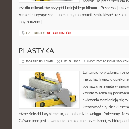
podróż. To przestrzeń dla ty
też dla miłośników przygód i miejskiego klimatu. Przeczytaj takż
Atrakcje turystyczne. Lubelszczyzna potrafi zaskakiwać: raz kus
innym razem […]
CATEGORIES:
NIERUCHOMOŚCI
PLASTYKA
POSTED BY ADMIN
LUT - 5 - 2026
MOŻLIWOŚĆ KOMENTOWAN
Lulitulisie to platforma ro
maluchach oraz o opiekuna
poznawanie świata w sposób
którym wiedza są podawane
ćwiczenia zamieniają się w 
kreatywnością, dzięki cze
różne ścieżki i wybierać to, co najbardziej wciąga. Polecamy Jęz
Główną ideą jest stworzenie bezpiecznej przestrzeni, w której ed