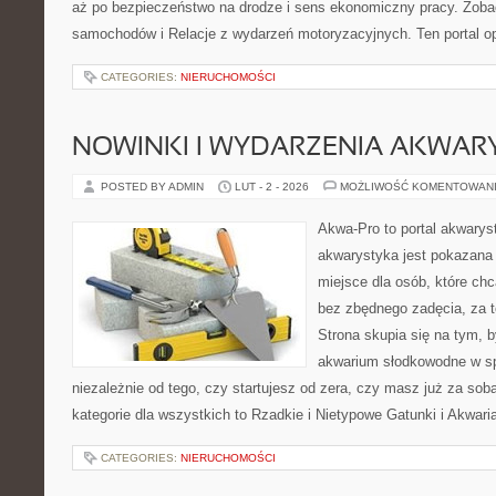
aż po bezpieczeństwo na drodze i sens ekonomiczny pracy. Zobac
samochodów i Relacje z wydarzeń motoryzacyjnych. Ten portal op
CATEGORIES:
NIERUCHOMOŚCI
NOWINKI I WYDARZENIA AKWAR
POSTED BY ADMIN
LUT - 2 - 2026
MOŻLIWOŚĆ KOMENTOWAN
Akwa-Pro to portal akwarys
akwarystyka jest pokazana 
miejsce dla osób, które ch
bez zbędnego zadęcia, za t
Strona skupia się na tym, 
akwarium słodkowodne w s
niezależnie od tego, czy startujesz od zera, czy masz już za so
kategorie dla wszystkich to Rzadkie i Nietypowe Gatunki i Akwari
CATEGORIES:
NIERUCHOMOŚCI