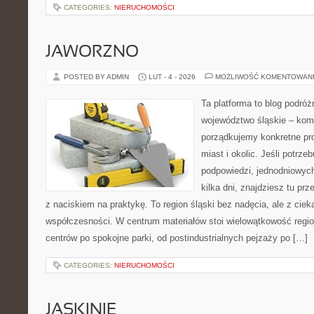
CATEGORIES:
NIERUCHOMOŚCI
JAWORZNO
POSTED BY ADMIN
LUT - 4 - 2026
MOŻLIWOŚĆ KOMENTOWAN
Ta platforma to blog podró
województwo śląskie – ko
porządkujemy konkretne pr
miast i okolic. Jeśli potrz
podpowiedzi, jednodniowyc
kilka dni, znajdziesz tu pr
z naciskiem na praktykę. To region śląski bez nadęcia, ale z ciekaw
współczesności. W centrum materiałów stoi wielowątkowość regio
centrów po spokojne parki, od postindustrialnych pejzaży po […]
CATEGORIES:
NIERUCHOMOŚCI
JASKINIE