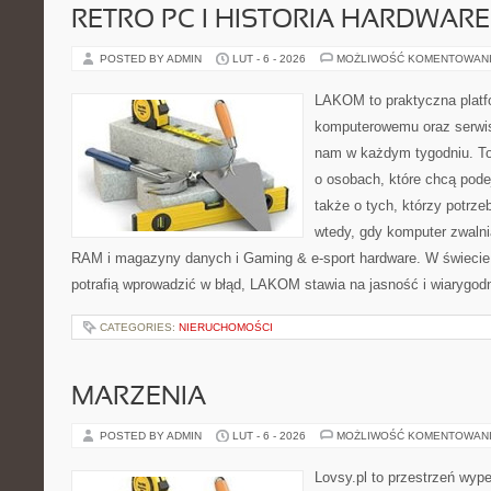
RETRO PC I HISTORIA HARDWARE
POSTED BY ADMIN
LUT - 6 - 2026
MOŻLIWOŚĆ KOMENTOWAN
LAKOM to praktyczna platf
komputerowemu oraz serwiso
nam w każdym tygodniu. To
o osobach, które chcą pode
także o tych, którzy potrz
wtedy, gdy komputer zwalni
RAM i magazyny danych i Gaming & e-sport hardware. W świecie,
potrafią wprowadzić w błąd, LAKOM stawia na jasność i wiarygod
CATEGORIES:
NIERUCHOMOŚCI
MARZENIA
POSTED BY ADMIN
LUT - 6 - 2026
MOŻLIWOŚĆ KOMENTOWAN
Lovsy.pl to przestrzeń wyp