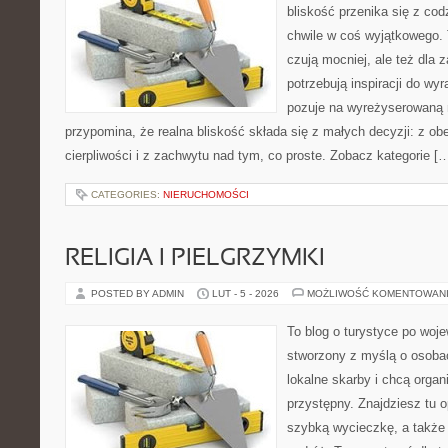
bliskość przenika się z cod
chwile w coś wyjątkowego. T
czują mocniej, ale też dla 
potrzebują inspiracji do wy
pozuje na wyreżyserowaną 
przypomina, że realna bliskość składa się z małych decyzji: z ob
cierpliwości i z zachwytu nad tym, co proste. Zobacz kategorie [
CATEGORIES:
NIERUCHOMOŚCI
RELIGIA I PIELGRZYMKI
POSTED BY ADMIN
LUT - 5 - 2026
MOŻLIWOŚĆ KOMENTOWAN
To blog o turystyce po woj
stworzony z myślą o osobac
lokalne skarby i chcą orga
przystępny. Znajdziesz tu o
szybką wycieczkę, a także