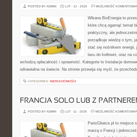
POSTED BY ADMIN
LUT - 12 - 2026
MOŻLIWOŚĆ KOMENTOWA
Wikana BioEnergia to przes
które chcą ogarnąć temat b
praktyczny, ale jednocześn
porządkuje wiedzę o tym, j
stać się nośnikiem energii, 
lasu do kotłowni, oraz na 
wchodzą opłacalność i sprawność. Kategorie to Instalacje domowe
odnawialna na świecie. Na stronie przewija się myśl, że przechod
CATEGORIES:
NIERUCHOMOŚCI
FRANCJA SOLO LUB Z PARTNER
POSTED BY ADMIN
LUT - 11 - 2026
MOŻLIWOŚĆ KOMENTOWA
ParisGliwice.pl to miejsce 
marzą o Francji i jednocześn