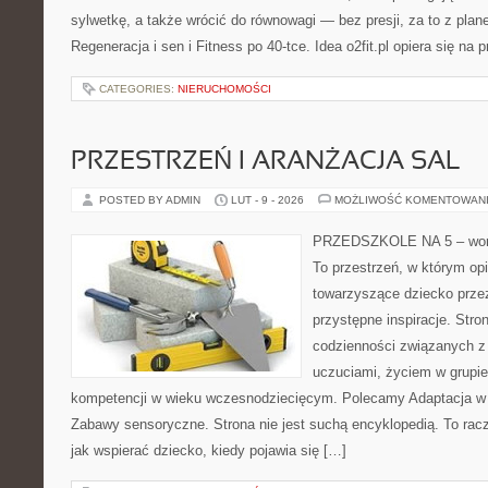
sylwetkę, a także wrócić do równowagi — bez presji, za to z plan
Regeneracja i sen i Fitness po 40-tce. Idea o2fit.pl opiera się na
CATEGORIES:
NIERUCHOMOŚCI
PRZESTRZEŃ I ARANŻACJA SAL
POSTED BY ADMIN
LUT - 9 - 2026
MOŻLIWOŚĆ KOMENTOWAN
PRZEDSZKOLE NA 5 – wort
To przestrzeń, w którym op
towarzyszące dziecko prze
przystępne inspiracje. Stro
codzienności związanych z
uczuciami, życiem w grupi
kompetencji w wieku wczesnodziecięcym. Polecamy Adaptacja w ż
Zabawy sensoryczne. Strona nie jest suchą encyklopedią. To rac
jak wspierać dziecko, kiedy pojawia się […]