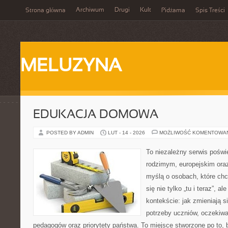
Archiwum
Drugi
Kult
Strona główna
Pidżama
Spis Treści
MELUZYNA
EDUKACJA DOMOWA
POSTED BY ADMIN
LUT - 14 - 2026
MOŻLIWOŚĆ KOMENTOWA
To niezależny serwis poświ
rodzimym, europejskim ora
myślą o osobach, które chc
się nie tylko „tu i teraz”, 
kontekście: jak zmieniają s
potrzeby uczniów, oczekiwa
pedagogów oraz priorytety państwa. To miejsce stworzone po to,