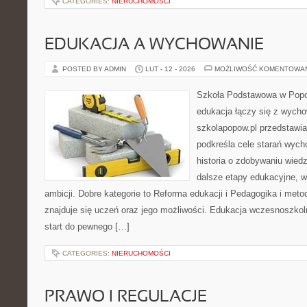
CATEGORIES:
NIERUCHOMOŚCI
EDUKACJA A WYCHOWANIE
POSTED BY ADMIN
LUT - 12 - 2026
MOŻLIWOŚĆ KOMENTOWA
Szkoła Podstawowa w Popow
edukacja łączy się z wych
szkolapopow.pl przedstawia
podkreśla cele starań wyc
historia o zdobywaniu wied
dalsze etapy edukacyjne, w
ambicji. Dobre kategorie to Reforma edukacji i Pedagogika i meto
znajduje się uczeń oraz jego możliwości. Edukacja wczesnoszkoln
start do pewnego […]
CATEGORIES:
NIERUCHOMOŚCI
PRAWO I REGULACJE