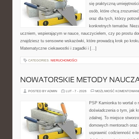
się praktyczną umiejętności
osób, które chcą zrozumie
oraz dla tych, którzy potrz
konkretnych tematów. Nieza
uczniem, wspierającym w nauce, nauczycielem, czy po prostu do
znajdziesz tu sensowne wskazówki, które prowadzą krok po krok
Matematyczne ciekawostki i zagadki i […]
CATEGORIES:
NIERUCHOMOŚCI
NOWATORSKIE METODY NAUCZA
POSTED BY ADMIN
LUT - 7 - 2026
MOŻLIWOŚĆ KOMENTOWAN
PSP Kamionka to wortal o n
doświadczenia o tym, jak k
zdalnej. To miejsce stworz
domowych mentorach oraz e
usprawnić codzienność e-lea