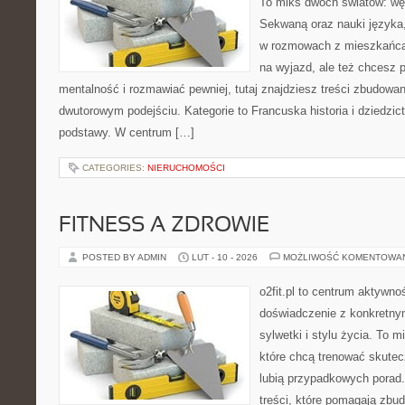
To miks dwóch światów: wę
Sekwaną oraz nauki języka,
w rozmowach z mieszkańcam
na wyjazd, ale też chcesz 
mentalność i rozmawiać pewniej, tutaj znajdziesz treści zbudowa
dwutorowym podejściu. Kategorie to Francuska historia i dziedzic
podstawy. W centrum […]
CATEGORIES:
NIERUCHOMOŚCI
FITNESS A ZDROWIE
POSTED BY ADMIN
LUT - 10 - 2026
MOŻLIWOŚĆ KOMENTOWA
o2fit.pl to centrum aktywnoś
doświadczenie z konkretny
sylwetki i stylu życia. To 
które chcą trenować skutecz
lubią przypadkowych porad.
treści, które pomagają zbu