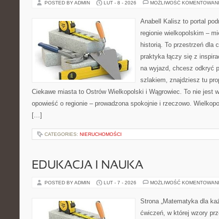
POSTED BY ADMIN
LUT - 8 - 2026
MOŻLIWOŚĆ KOMENTOWAN
Anabell Kalisz to portal po
regionie wielkopolskim – mi
historią. To przestrzeń dla
praktyka łączy się z inspir
na wyjazd, chcesz odkryć 
szlakiem, znajdziesz tu pr
Ciekawe miasta to Ostrów Wielkopolski i Wągrowiec. To nie jest wył
opowieść o regionie – prowadzona spokojnie i rzeczowo. Wielkopol
[…]
CATEGORIES:
NIERUCHOMOŚCI
EDUKACJA I NAUKA
POSTED BY ADMIN
LUT - 7 - 2026
MOŻLIWOŚĆ KOMENTOWAN
Strona „Matematyka dla każ
ćwiczeń, w której wzory prze