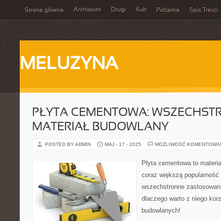
Archiwum
Drugi
Kult
Strona główna
Pidżama
Spis Treści
MELUZYNA
PŁYTA CEMENTOWA: WSZECHST
MATERIAŁ BUDOWLANY
POSTED BY ADMIN
MAJ - 17 - 2025
MOŻLIWOŚĆ KOMENTOWA
Płyta cementowa to materia
coraz większą popularność
wszechstronne zastosowanie
dlaczego warto z niego kor
budowlanych!