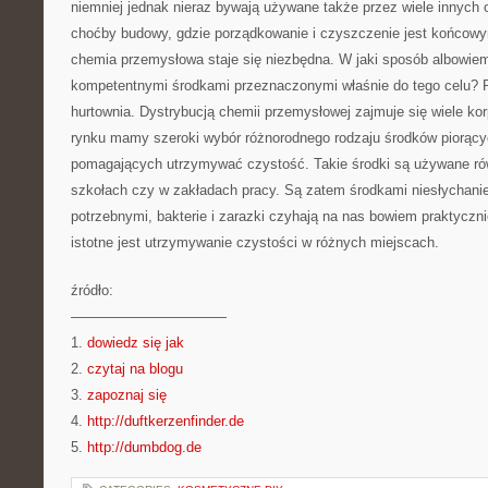
niemniej jednak nieraz bywają używane także przez wiele innyc
choćby budowy, gdzie porządkowanie i czyszczenie jest końcowy
chemia przemysłowa staje się niezbędna. W jaki sposób albowiem 
kompetentnymi środkami przeznaczonymi właśnie do tego celu? P
hurtownia. Dystrybucją chemii przemysłowej zajmuje się wiele kor
rynku mamy szeroki wybór różnorodnego rodzaju środków piorąc
pomagających utrzymywać czystość. Takie środki są używane ró
szkołach czy w zakładach pracy. Są zatem środkami niesłychani
potrzebnymi, bakterie i zarazki czyhają na nas bowiem praktyczn
istotne jest utrzymywanie czystości w różnych miejscach.
źródło:
———————————
1.
dowiedz się jak
2.
czytaj na blogu
3.
zapoznaj się
4.
http://duftkerzenfinder.de
5.
http://dumbdog.de