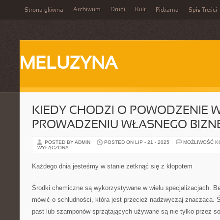
Archiwum
Drugi
Kult
Strona główna
Pidżama
Spis Treści
MELUZYNA
KIEDY CHODZI O POWODZENIE 
PROWADZENIU WŁASNEGO BIZN
POSTED BY ADMIN
POSTED ON LIP - 21 - 2025
MOŻLIWOŚĆ 
WYŁĄCZONA
Każdego dnia jesteśmy w stanie zetknąć się z kłopotem
Środki chemiczne są wykorzystywane w wielu specjalizacjach. Be
mówić o schludności, która jest przecież nadzwyczaj znacząca. Ś
past lub szamponów sprzątających używane są nie tylko przez sol