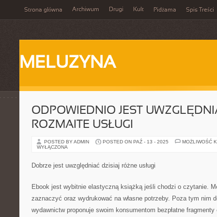
Archiwum
Drugi
Kult
Strona główna
Pidżama
Spis Treści
MELUZYNA
ODPOWIEDNIO JEST UWZGLĘDNIA
ROZMAITE USŁUGI
POSTED BY ADMIN
POSTED ON PAŹ - 13 - 2025
MOŻLIWOŚĆ 
WYŁĄCZONA
Dobrze jest uwzględniać dzisiaj różne usługi
Ebook jest wybitnie elastyczną książką jeśli chodzi o czytanie. 
zaznaczyć oraz wydrukować na własne potrzeby. Poza tym nim d
wydawnictw proponuje swoim konsumentom bezpłatne fragmenty e