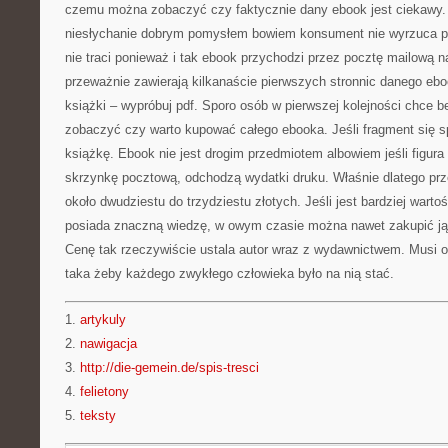
czemu można zobaczyć czy faktycznie dany ebook jest ciekawy. 
niesłychanie dobrym pomysłem bowiem konsument nie wyrzuca pie
nie traci ponieważ i tak ebook przychodzi przez pocztę mailową 
przeważnie zawierają kilkanaście pierwszych stronnic danego ebook
książki – wypróbuj pdf. Sporo osób w pierwszej kolejności chce 
zobaczyć czy warto kupować całego ebooka. Jeśli fragment się 
książkę. Ebook nie jest drogim przedmiotem albowiem jeśli figur
skrzynkę pocztową, odchodzą wydatki druku. Właśnie dlatego prz
około dwudziestu do trzydziestu złotych. Jeśli jest bardziej warto
posiada znaczną wiedzę, w owym czasie można nawet zakupić ją z
Cenę tak rzeczywiście ustala autor wraz z wydawnictwem. Musi o
taka żeby każdego zwykłego człowieka było na nią stać.
1.
artykuly
2.
nawigacja
3.
http://die-gemein.de/spis-tresci
4.
felietony
5.
teksty