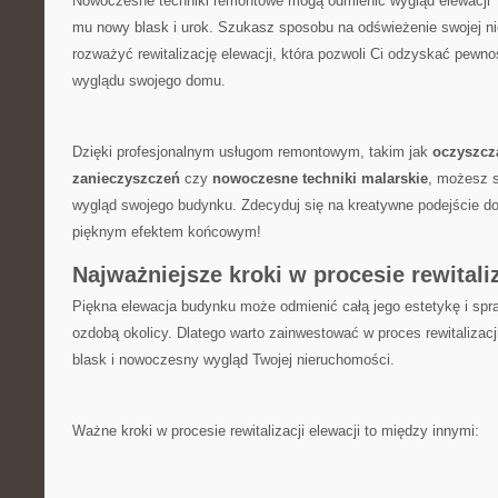
Nowoczesne techniki remontowe mogą odmienić wygląd elewacji​ 
mu nowy blask i urok. Szukasz sposobu ⁣na ‍odświeżenie swojej ⁢
rozważyć rewitalizację​ elewacji, która pozwoli ⁤Ci odzyskać pewnoś
wyglądu ‍swojego domu.
Dzięki profesjonalnym usługom ‍remontowym, ⁢takim jak
oczyszcza
zanieczyszczeń
czy​
nowoczesne techniki malarskie
, możesz s
wygląd swojego budynku. Zdecyduj się na kreatywne podejście do r
pięknym efektem końcowym!
Najważniejsze kroki w procesie rewitaliz
Piękna ⁢elewacja budynku może ‍odmienić całą jego estetykę i spraw
ozdobą okolicy. Dlatego warto zainwestować⁢ w proces​ rewitalizacji
⁢blask⁢ i nowoczesny wygląd ⁤Twojej‌ nieruchomości.
Ważne kroki w procesie rewitalizacji elewacji to między innymi: