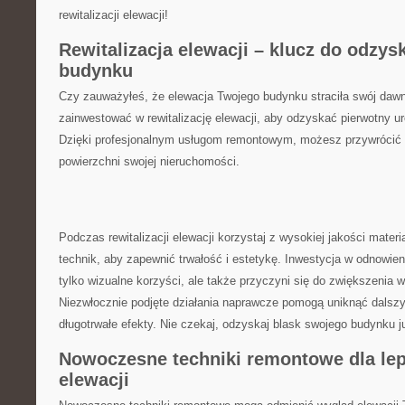
rewitalizacji elewacji!
Rewitalizacja elewacji⁤ – klucz do odzys
budynku
Czy zauważyłeś, ​że elewacja Twojego ‌budynku straciła swój daw
zainwestować ‌w‍ rewitalizację elewacji, aby⁢ odzyskać pierwotny u
Dzięki⁤ profesjonalnym usługom‌ remontowym,⁢ możesz przywrócić 
powierzchni swojej nieruchomości.
Podczas rewitalizacji elewacji korzystaj z⁤ wysokiej jakości mater
technik, ​aby zapewnić trwałość i estetykę. Inwestycja ‌w odnowieni
tylko wizualne ⁤korzyści, ale także przyczyni się do zwiększenia⁣ 
Niezwłocznie⁤ podjęte działania naprawcze⁤ pomogą uniknąć⁤ dals
długotrwałe efekty. ⁤Nie czekaj, odzyskaj blask swojego budynku j
Nowoczesne techniki remontowe dla le
elewacji