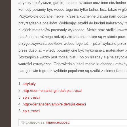
artykuły spożywcze, garnki, talerze, sztućce oraz inne niezbędne
komody powinny być wobec tego nie tylko ładne, lecz także w głó
Przyzwoicie dobrane meble i krzesła kuchenne ułatwią nam codz
przyrządzania posiłków. Wybierając szafki do kuchni należałoby 
z jakich materiałów pozostały wykonane. Meble oraz stoliki kaw
narażone na różnego rodzaju zniszczenia, które są w stanie pow
przygotowywania posiłków, wobec tego też – jeżeli wybrane prze
przez dużo lat – wtedy powinny one być wykonane z materiałów po
Szczególnie ważny jest rodzaj blatu, bo on niszczy się najszybciej
wartości estetyczne. Odpowiednio jeżeli meble kuchenne uatrakcy
następstwie tego tez wybitnie popularne są szafki z elementami 
1.
artykuly
2.
http://dermentalist-gin.de/spis-tresci
3.
spis tresci
4.
http://dertanzdervampire.de/spis-tresci
5.
spis tresci
CATEGORIES:
NIERUCHOMOŚCI