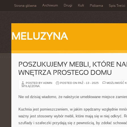
Archiwum
Drugi
Kult
Strona główna
Pidżama
Spis Treści
MELUZYNA
POSZUKUJEMY MEBLI, KTÓRE NA
WNĘTRZA PROSTEGO DOMU
POSTED BY ADMIN
POSTED ON PAŹ - 13 - 2025
MOŻLIWOŚĆ 
WYŁĄCZONA
Nie od dzisiaj wiadomo, że należycie umeblowane miejsce zamie
Kuchnia jest pomieszczeniem, w jakim spędzamy względnie mnós
ważny jest stosowny wybór mebli, które mają się w niej odkryć. R
szuflady i szafeczki przydają się z pewnością, by zdołać schowa