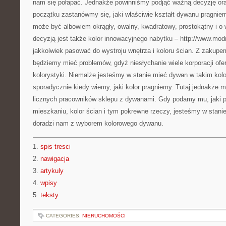
nam się połapać. Jednakże powinniśmy podjąć ważną decyzję ora
początku zastanówmy się, jaki właściwie kształt dywanu pragni
może być albowiem okrągły, owalny, kwadratowy, prostokątny i o
decyzją jest także kolor innowacyjnego nabytku – http://www.mo
jakkolwiek pasować do wystroju wnętrza i koloru ścian. Z zakup
będziemy mieć problemów, gdyż niesłychanie wiele korporacji ofe
kolorystyki. Niemalże jesteśmy w stanie mieć dywan w takim kolo
sporadycznie kiedy wiemy, jaki kolor pragniemy. Tutaj jednakże
licznych pracowników sklepu z dywanami. Gdy podamy mu, jaki 
mieszkaniu, kolor ścian i tym pokrewne rzeczy, jesteśmy w stani
doradzi nam z wyborem kolorowego dywanu.
1.
spis tresci
2.
nawigacja
3.
artykuly
4.
wpisy
5.
teksty
CATEGORIES:
NIERUCHOMOŚCI