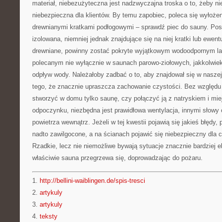
materiał, niebezużyteczna jest nadzwyczajna troska o to, żeby nie 
niebezpieczna dla klientów. By temu zapobiec, poleca się wyłoże
drewnianymi kratkami podłogowymi – sprawdź piec do sauny. Pos
izolowana, niemniej jednak znajdujące się na niej kratki lub ewent
drewniane, powinny zostać pokryte wyjątkowym wodoodpornym l
polecanym nie wyłącznie w saunach parowo-ziołowych, jakkolwiek
odpływ wody. Należałoby zadbać o to, aby znajdował się w nasze
tego, że znacznie upraszcza zachowanie czystości. Bez względu 
stworzyć w domu tylko saunę, czy połączyć ją z natryskiem i mi
odpoczynku, niezbędna jest prawidłowa wentylacja, innymi słowy
powietrza wewnątrz. Jeżeli w tej kwestii pojawią się jakieś błęd
nadto zawilgocone, a na ścianach pojawić się niebezpieczny dla 
Rzadkie, lecz nie niemożliwe bywają sytuacje znacznie bardziej e
właściwie sauna przegrzewa się, doprowadzając do pożaru.
1.
http://bellini-waiblingen.de/spis-tresci
2.
artykuly
3.
artykuly
4.
teksty