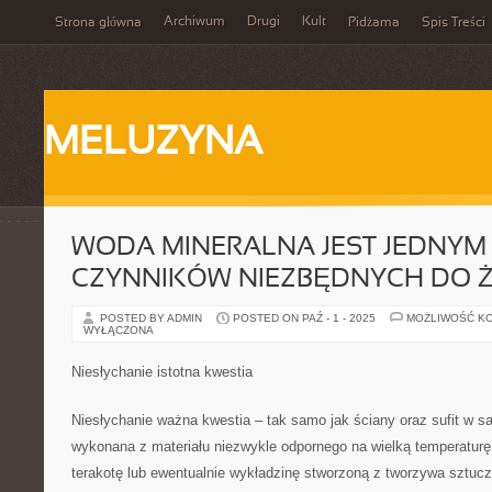
Archiwum
Drugi
Kult
Strona główna
Pidżama
Spis Treści
MELUZYNA
WODA MINERALNA JEST JEDNYM
CZYNNIKÓW NIEZBĘDNYCH DO Ż
POSTED BY ADMIN
POSTED ON PAŹ - 1 - 2025
MOŻLIWOŚĆ K
WYŁĄCZONA
Niesłychanie istotna kwestia
Niesłychanie ważna kwestia – tak samo jak ściany oraz sufit w s
wykonana z materiału niezwykle odpornego na wielką temperaturę
terakotę lub ewentualnie wykładzinę stworzoną z tworzywa sztuc