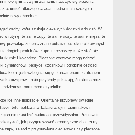
i mielonymi a całymi ziarnami, nauczyć się prażenia
kże zrozumieć, dlaczego czasami jedna mała szczypta
ełnie nowy charakter.
ciągać osoby, które szukają ciekawych dodatków do dań. W
ć w rutynę: te same zupy, te same sosy, te same mięsa, te
wy pozwalają zmienić znane potrawy bez skomplikowanych
ania drogich produktów. Zupa z soczewicy może stać się
, kurkumie i kolendrze. Pieczone warzywa mogą nabrać
ki cynamonowi, papryce, czosnkowi i odrobinie ostrości.
odatkiem, jeśli wzbogaci się go kardamonem, szafranem,
anką przypraw. Takie przykłady pokazują, że strona może
a codziennym potrzebom czytelnika.
e roślinne inspiracje. Orientalne przyprawy świetnie
asoli, tofu, bakłażana, kalafiora, dyni, ziemniaków i
mięsa nie musi być nudna ani przewidywalna. Przeciwnie,
pokazywać, jak przygotowywać aromatyczne dhal, curry
ne zupy, sałatki z przyprawioną ciecierzycą czy pieczone