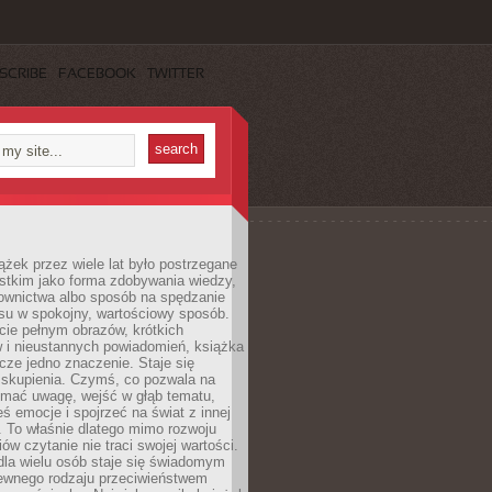
SCRIBE
FACEBOOK
TWITTER
ążek przez wiele lat było postrzegane
stkim jako forma zdobywania wiedzy,
łownictwa albo sposób na spędzanie
su w spokojny, wartościowy sposób.
cie pełnym obrazów, krótkich
 i nieustannych powiadomień, książka
cze jedno znaczenie. Staje się
 skupienia. Czymś, co pozwala na
ymać uwagę, wejść w głąb tematu,
ś emocje i spojrzeć na świat z innej
 To właśnie dlatego mimo rozwoju
w czytanie nie traci swojej wartości.
dla wielu osób staje się świadomym
ewnego rodzaju przeciwieństwem