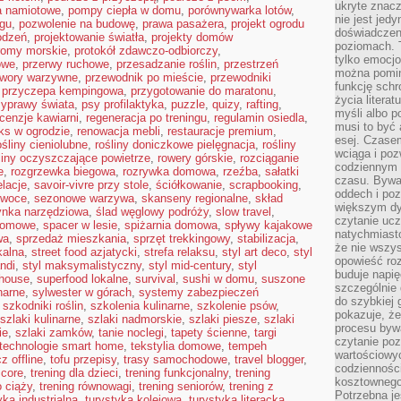
ukryte znacz
a namiotowe
,
pompy ciepła w domu
,
porównywarka lotów
,
nie jest jedy
ngu
,
pozwolenie na budowę
,
prawa pasażera
,
projekt ogrodu
doświadczen
odzeń
,
projektowanie światła
,
projekty domów
poziomach. T
romy morskie
,
protokół zdawczo-odbiorczy
,
tylko emocjon
owe
,
przerwy ruchowe
,
przesadzanie roślin
,
przestrzeń
można pominą
twory warzywne
,
przewodnik po mieście
,
przewodniki
funkcję sch
,
przyczepa kempingowa
,
przygotowanie do maratonu
,
życia litera
zyprawy świata
,
psy profilaktyka
,
puzzle
,
quizy
,
rafting
,
myśli albo p
cenzje kawiarni
,
regeneracja po treningu
,
regulamin osiedla
,
musi to być
aks w ogrodzie
,
renowacja mebli
,
restauracje premium
,
esej. Czasem
ośliny cieniolubne
,
rośliny doniczkowe pielęgnacja
,
rośliny
wciąga i poz
liny oczyszczające powietrze
,
rowery górskie
,
rozciąganie
codziennym n
e
,
rozgrzewka biegowa
,
rozrywka domowa
,
rzeźba
,
sałatki
czasu. Bywa
elacje
,
savoir-vivre przy stole
,
ściółkowanie
,
scrapbooking
,
oddech i poz
owoce
,
sezonowe warzywa
,
skanseny regionalne
,
skład
większym dy
ynka narzędziowa
,
ślad węglowy podróży
,
slow travel
,
czytanie ucz
domowe
,
spacer w lesie
,
spiżarnia domowa
,
spływy kajakowe
natychmiast
wa
,
sprzedaż mieszkania
,
sprzęt trekkingowy
,
stabilizacja
,
że nie wszys
kalna
,
street food azjatycki
,
strefa relaksu
,
styl art deco
,
styl
opowieść roz
andi
,
styl maksymalistyczny
,
styl mid-century
,
styl
buduje napię
mhouse
,
superfood lokalne
,
survival
,
sushi w domu
,
suszone
szczególnie 
narne
,
sylwester w górach
,
systemy zabezpieczeń
do szybkiej 
,
szkodniki roślin
,
szkolenia kulinarne
,
szkolenie psów
,
pokazuje, że
szlaki kulinarne
,
szlaki nadmorskie
,
szlaki piesze
,
szlaki
procesu bywa
ie
,
szlaki zamków
,
tanie noclegi
,
tapety ścienne
,
targi
czytanie poz
technologie smart home
,
tekstylia domowe
,
tempeh
wartościowy
z offline
,
tofu przepisy
,
trasy samochodowe
,
travel blogger
,
codziennośc
 core
,
trening dla dzieci
,
trening funkcjonalny
,
trening
kosztownego
o ciąży
,
trening równowagi
,
trening seniorów
,
trening z
Potrzebna je
yka industrialna
,
turystyka kolejowa
,
turystyka literacka
,