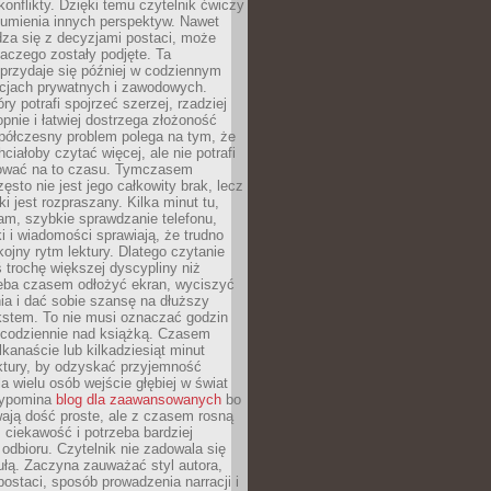
onflikty. Dzięki temu czytelnik ćwiczy
zumienia innych perspektyw. Nawet
adza się z decyzjami postaci, może
aczego zostały podjęte. Ta
przydaje się później w codziennym
acjach prywatnych i zawodowych.
ry potrafi spojrzeć szerzej, rzadziej
pnie i łatwiej dostrzega złożoność
półczesny problem polega na tym, że
ciałoby czytać więcej, ale nie potrafi
ować na to czasu. Tymczasem
ęsto nie jest jego całkowity brak, lecz
ki jest rozpraszany. Kilka minut tu,
tam, szybkie sprawdzanie telefonu,
ki i wiadomości sprawiają, że trudno
ojny rytm lektury. Dlatego czytanie
trochę większej dyscypliny niż
zeba czasem odłożyć ekran, wyciszyć
a i dać sobie szansę na dłuższy
kstem. To nie musi oznaczać godzin
codziennie nad książką. Czasem
lkanaście lub kilkadziesiąt minut
ektury, by odzyskać przyjemność
la wielu osób wejście głębiej w świat
rzypomina
blog dla zaawansowanych
bo
ają dość proste, ale z czasem rosną
 ciekawość i potrzeba bardziej
dbioru. Czytelnik nie zadowala się
bułą. Zaczyna zauważać styl autora,
postaci, sposób prowadzenia narracji i