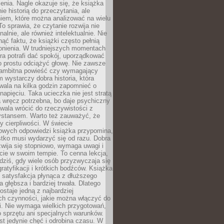
enia. Nagle okazuje się, że książka
nie historią do przeczytania, ale
iem, które można analizować na wielu
o sprawia, że czytanie rozwija nie
alnie, ale również intelektualnie. Nie
ć faktu, że książki często pełnią
ronienia. W trudniejszych momentach
tura potrafi dać spokój, uporządkować
o prostu odciążyć głowę. Nie zawsze
 ambitna powieść czy wymagający
 wystarczy dobra historia, która
wala na kilka godzin zapomnieć o
apięciu. Taka ucieczka nie jest stratą
 wręcz potrzebna, bo daje psychiczny
wala wrócić do rzeczywistości z
stansem. Warto też zauważyć, że
y cierpliwości. W świecie
owych odpowiedzi książka przypomina,
tko musi wydarzyć się od razu. Dobra
wija się stopniowo, wymaga uwagi i
cie w swoim tempie. To cenna lekcja,
dziś, gdy wiele osób przyzwyczaja się
gratyfikacji i krótkich bodźców. Książka
 satysfakcja płynąca z dłuższego
 głębsza i bardziej trwała. Dlatego
ostaje jedną z najbardziej
ch czynności, jakie można włączyć do
i. Nie wymaga wielkich przygotowań,
 sprzętu ani specjalnych warunków.
st jedynie chęć i odrobina czasu. W