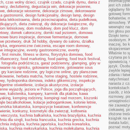
informacyjne
ch
,
czas wolny dzieci
,
czujnik czadu
,
czujnik dymu
,
dania z
jest ich zdo
ewicy
,
decluttering
,
degustacja win
,
dekoracje jesienne
,
oglądamy fi
owe
,
dekoracje wiosenne
,
dekoracje zimowe
,
dekorowanie
gotowej for
la gastronomii
,
design funkcjonalny
,
design lamp
,
design
bohaterów, m
ieta lekkostrawna
,
dieta przeciwzapalna
,
dieta pudełkowa
,
atmosferę. 
ątkujących
,
dieta zwierząt
,
diy dekoracje świąteczne
,
diy
wewnątrz nas
dom letniskowy
,
dom modułowy
,
dom pod klucz
,
dom
ton głosu po
etowy
,
domek całoroczny
,
domki nad jeziorem
,
domowa
Dzięki temu 
owe biuro inspiracje
,
domowe fermentacje
,
domowe
osobistym. K
e przetwory
,
druk 3d hobby
,
dywany do salonu
,
działka
inaczej, bo 
tyka
,
ergonomiczne ćwiczenia
,
escape room domowy
,
skojarzeniam
e integracyjne
,
eventy gastronomiczne
,
eventy
Właśnie to s
,
first minute
,
fitness w domu
,
florystyka domowa
,
food
czytana po 
nfluencerzy
,
food marketing
,
food pairing
,
food truck festival
,
opowieścią.
,
fotografia podróżnicza
,
garaż podziemny
,
glamping
,
góry w
język. Osoba
owanie na ognisku
,
gotowanie rodzinne
,
gotowanie sous
zwykle lepie
,
gry karciane rodzinne
,
gry logiczne online
,
gry planszowe
zdania i łatw
kowanie
,
herbata matcha
,
home staging
,
hostele rodzinne
,
natychmiast 
owy
,
hydroponika domowa
,
indeks glikemiczny
,
inspekcje
narasta z c
eligentne oświetlenie
,
izolacja akustyczna
,
izolacje
kontekstach 
ienne wyjazdy
,
jeziora w Polsce
,
joga dla początkujących
,
zasób, z kt
owe
,
kalistenika
,
kampery
,
karmnik dla ptaków
,
kawa
rozmowy, pis
yaking
,
kemping rodzinny
,
kempingi nad morzem
,
kiszonki
umiejętności
ajle bezalkoholowe
,
kolacje jednogarnkowe
,
kolonie letnie
,
nie zauważym
omórka lokatorska
,
kompozycje kwiatowe
,
konferencje
ciekawiej, p
wienie
,
konkursy
,
kosmetyki dla zwierząt
,
kotłownia
złożone treś
 wieczysta
,
kuchnia bałkańska
,
kuchnia brazylijska
,
kuchnia
książek na e
hnia dla singli
,
kuchnia francuska
,
kuchnia grecka
,
kuchnia
świata ludzi
chnia indyjska
,
kuchnia japońska
,
kuchnia koreańska
,
poznać motyw
ńska
,
kuchnia meksykańska
,
kuchnia molekularna
,
kuchnia