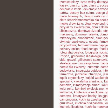
rzemieślniczy
,
czas wolny dorosły
kaszy
,
dania z ryżu
,
dania z socz
dekoracje letnie
,
dekoracje sezon
tortów
,
desery bez cukru
,
design d
mebli biurowych
,
design roślinny
,
d
dieta śródziemnomorska dla pocz
meble drewniane
,
długi weekend
,
przyjazny zwierzętom
,
dom szkiel
biblioteczka
,
domowa pizzeria
,
dom
makarony
,
domowe nalewki
,
domow
rekreacyjna
,
ekopodróże
,
ekoturys
etykiety spożywcze
,
eventy firmow
przygodowe
,
fermentowane napoje
delivery online
,
food design
,
food i
fotografia górska
,
fotografia nocna
Polsce
,
gotowanie dla dwojga
,
got
vide
,
gravel
,
grillowanie sezonowe
strategiczne
,
gry zespołowe
,
hama
hotele dla zwierząt
,
hummus dom
budowlane
,
integracja outdoor
,
int
termiczne
,
jedzenie intuicyjne
,
jes
kącik czytelniczy
,
kajaki weekend
specialty
,
kawalerka aranżacja
,
ka
domowe
,
klimatyzacja smart
,
kokt
kolor roku
,
kominki ekologiczne
,
k
kulinarne
,
konferencje naukowe ży
domowa
,
kreatywne hobby
,
księga
campingowa
,
kuchnia czeska
,
kuc
gruzińska
,
kuchnia hiszpańska
,
ku
kuchnia libańska
,
kuchnia maroka