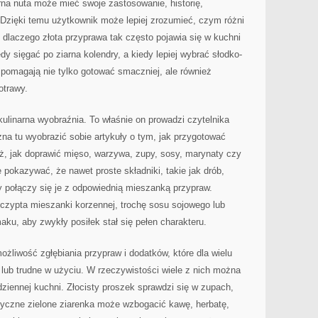
na nuta może mieć swoje zastosowanie, historię,
 Dzięki temu użytkownik może lepiej zrozumieć, czym różni
dlaczego złota przyprawa tak często pojawia się w kuchni
edy sięgać po ziarna kolendry, a kiedy lepiej wybrać słodko-
 pomagają nie tylko gotować smaczniej, ale również
otrawy.
kulinarna wyobraźnia. To właśnie on prowadzi czytelnika
żna tu wyobrazić sobie artykuły o tym, jak przygotować
, jak doprawić mięso, warzywa, zupy, sosy, marynaty czy
pokazywać, że nawet proste składniki, takie jak drób,
y połączy się je z odpowiednią mieszanką przypraw.
zczypta mieszanki korzennej, trochę sosu sojowego lub
aku, aby zwykły posiłek stał się pełen charakteru.
możliwość zgłębiania przypraw i dodatków, które dla wielu
lub trudne w użyciu. W rzeczywistości wiele z nich można
iennej kuchni. Złocisty proszek sprawdzi się w zupach,
tyczne zielone ziarenka może wzbogacić kawę, herbatę,