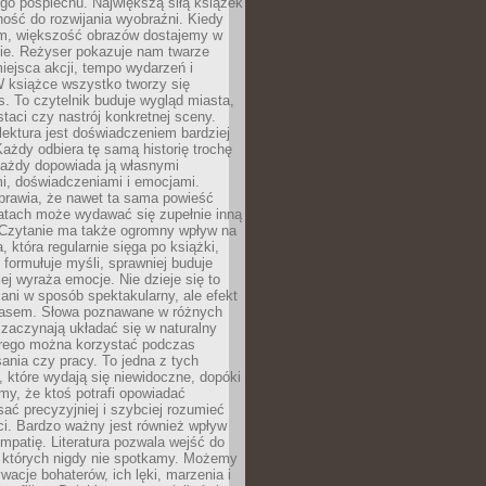
go pośpiechu. Największą siłą książek
lność do rozwijania wyobraźni. Kiedy
lm, większość obrazów dostajemy w
mie. Reżyser pokazuje nam twarze
iejsca akcji, tempo wydarzeń i
W książce wszystko tworzy się
. To czytelnik buduje wygląd miasta,
staci czy nastrój konkretnej sceny.
lektura jest doświadczeniem bardziej
ażdy odbiera tę samą historię trochę
każdy dopowiada ją własnymi
i, doświadczeniami i emocjami.
prawia, że nawet ta sama powieść
latach może wydawać się zupełnie inną
 Czytanie ma także ogromny wpływ na
, która regularnie sięga po książki,
j formułuje myśli, sprawniej buduje
iej wyraża emocje. Nie dzieje się to
ani w sposób spektakularny, ale efekt
zasem. Słowa poznawane w różnych
zaczynają układać się w naturalny
órego można korzystać podczas
ania czy pracy. To jedna z tych
, które wydają się niewidoczne, dopóki
y, że ktoś potrafi opowiadać
isać precyzyjniej i szybciej rozumieć
ci. Bardzo ważny jest również wpływ
mpatię. Literatura pozwala wejść do
, których nigdy nie spotkamy. Możemy
acje bohaterów, ich lęki, marzenia i