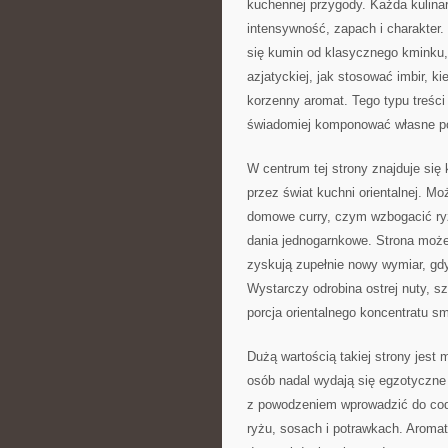
kuchennej przygody. Każda kulinar
intensywność, zapach i charakter.
się kumin od klasycznego kminku, 
azjatyckiej, jak stosować imbir, ki
korzenny aromat. Tego typu treści
świadomiej komponować własne p
W centrum tej strony znajduje się 
przez świat kuchni orientalnej. Mo
domowe curry, czym wzbogacić ryż
dania jednogarnkowe. Strona może 
zyskują zupełnie nowy wymiar, gd
Wystarczy odrobina ostrej nuty, s
porcja orientalnego koncentratu sm
Dużą wartością takiej strony jest 
osób nadal wydają się egzotyczne 
z powodzeniem wprowadzić do codz
ryżu, sosach i potrawkach. Aroma