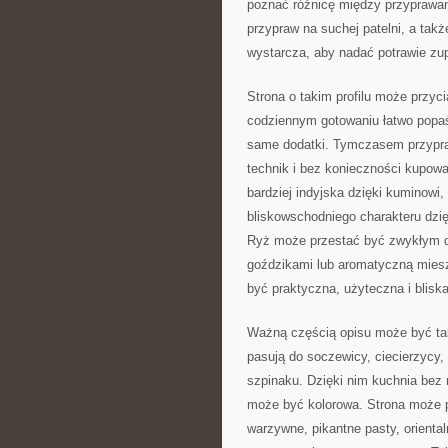
poznać różnicę między przyprawam
przypraw na suchej patelni, a ta
wystarcza, aby nadać potrawie zup
Strona o takim profilu może przy
codziennym gotowaniu łatwo popaś
same dodatki. Tymczasem przypra
technik i bez konieczności kupow
bardziej indyjska dzięki kuminowi
bliskowschodniego charakteru dzię
Ryż może przestać być zwykłym d
goździkami lub aromatyczną miesz
być praktyczna, użyteczna i blisk
Ważną częścią opisu może być takż
pasują do soczewicy, ciecierzycy, f
szpinaku. Dzięki nim kuchnia bez 
może być kolorowa. Strona może 
warzywne, pikantne pasty, oriental