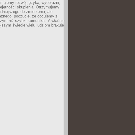
ymujemy rozwój języka, wyobraźni,
iejętności skupienia. Otrzymujemy
udniejszego do zmierzenia, ale
ażnego: poczucie, że obcujemy z
zym niż szybki komunikat. A właśnie
ejszym świecie wielu ludziom brakuje