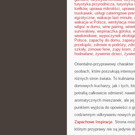
turystyka przyrodnicza
,
turystyka 
kiełków
,
uprawa mikroliści
,
uprawa
truskawek
,
usługi cateringowe pr
egzotyczne
,
wakacje last minute
,
wakacje w Polsce
,
wentylacja mie
wilgoć w domu
,
wine pairing
,
winie
survivalowy
,
wspinaczka górska
,
w
weekendowe
,
wypoczynek ekologi
Polsce
,
zapachy do domu
,
zapasy
przekąski
,
zdrowie w podróży
,
zdr
szkoły
,
zimowe ferie
,
zupy krem
,
hodowlane
,
żywienie dzieci
,
żywie
Orientalno-przyprawowy charakter 
osobach, które poszukują intensyw
różnych stron świata. To kulinarn
domowych kucharzy, jak i tych, k
potrafią całkowicie odmienić nawe
aromatycznych mieszanek, ale jej 
punktem wyjścia do opowieści o g
codziennym odkrywaniu nowych po
Zapachowe Inspiracje
. Strona mo
którym przyprawy nie są jedynie d