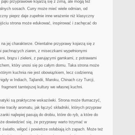
 pąki przyprawowe kojarzą się z zimą, ale mogą też
talnych sosach. Curry może mieć wiele odmian, od
czny pieprz daje zupełnie inne wrażenie niż klasyczny
ejściu strona może edukować, inspirować i zachęcać do
na jej charakterze. Orientalne przyprawy kojarzą się z
mi pachnących ziaren, z miseczkami wypełnionymi
ni, brązu i zieleni, z parującymi garnkami, z potrawami
chem, który unosi się po całym domu. Taka strona może
 którym kuchnia nie jest obowiązkiem, lecz codzienną
nigdy w Indiach, Tajlandii, Maroku, Chinach czy Turcji,
ragment tamtejszej kultury we własnej kuchni.
atyki są praktyczne wskazówki. Strona może tłumaczyć,
e traciły aromatu, jak łączyć składniki, których przypraw
anki najlepiej pasują do drobiu, które do ryb, a które do
oże dowiedzieć się, że przyprawy warto trzymać w
światło, wilgoć i powietrze osłabiają ich zapach. Może też