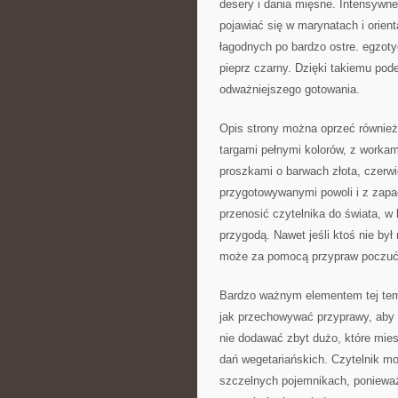
desery i dania mięsne. Intensywne
pojawiać się w marynatach i orien
łagodnych po bardzo ostre. egzoty
pieprz czarny. Dzięki takiemu pod
odważniejszego gotowania.
Opis strony można oprzeć również 
targami pełnymi kolorów, z worka
proszkami o barwach złota, czerwie
przygotowywanymi powoli i z zapa
przenosić czytelnika do świata, w
przygodą. Nawet jeśli ktoś nie był 
może za pomocą przypraw poczuć f
Bardzo ważnym elementem tej tem
jak przechowywać przyprawy, aby ni
nie dodawać zbyt dużo, które miesz
dań wegetariańskich. Czytelnik m
szczelnych pojemnikach, ponieważ 