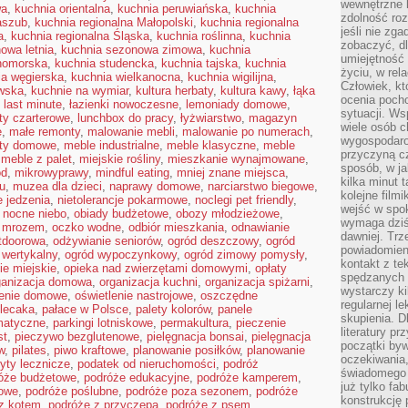
wewnętrzne k
wa
,
kuchnia orientalna
,
kuchnia peruwiańska
,
kuchnia
zdolność ro
aszub
,
kuchnia regionalna Małopolski
,
kuchnia regionalna
jeśli nie zg
a
,
kuchnia regionalna Śląska
,
kuchnia roślinna
,
kuchnia
zobaczyć, dl
owa letnia
,
kuchnia sezonowa zimowa
,
kuchnia
umiejętność 
nomorska
,
kuchnia studencka
,
kuchnia tajska
,
kuchnia
życiu, w rel
ia węgierska
,
kuchnia wielkanocna
,
kuchnia wigilijna
,
Człowiek, któ
wska
,
kuchnie na wymiar
,
kultura herbaty
,
kultura kawy
,
łąka
ocenia pocho
,
last minute
,
łazienki nowoczesne
,
lemoniady domowe
,
sytuacji. Ws
oty czarterowe
,
lunchbox do pracy
,
łyżwiarstwo
,
magazyn
wiele osób ch
e
,
małe remonty
,
malowanie mebli
,
malowanie po numerach
,
wygospodar
ty domowe
,
meble industrialne
,
meble klasyczne
,
meble
przyczyną cz
,
meble z palet
,
miejskie rośliny
,
mieszkanie wynajmowane
,
sposób, w ja
ód
,
mikrowyprawy
,
mindful eating
,
mniej znane miejsca
,
kilka minut 
u
,
muzea dla dzieci
,
naprawy domowe
,
narciarstwo biegowe
,
kolejne filmi
 jedzenia
,
nietolerancje pokarmowe
,
noclegi pet friendly
,
wejść w spok
,
nocne niebo
,
obiady budżetowe
,
obozy młodzieżowe
,
wymaga dziś 
d mrozem
,
oczko wodne
,
odbiór mieszkania
,
odnawianie
dawniej. Tr
tdoorowa
,
odżywianie seniorów
,
ogród deszczowy
,
ogród
powiadomieni
 wertykalny
,
ogród wypoczynkowy
,
ogród zimowy pomysły
,
kontakt z te
ie miejskie
,
opieka nad zwierzętami domowymi
,
opłaty
spędzanych 
ganizacja domowa
,
organizacja kuchni
,
organizacja spiżarni
,
wystarczy ki
lenie domowe
,
oświetlenie nastrojowe
,
oszczędne
regularnej l
lecaka
,
pałace w Polsce
,
palety kolorów
,
panele
skupienia. D
matyczne
,
parkingi lotniskowe
,
permakultura
,
pieczenie
literatury p
st
,
pieczywo bezglutenowe
,
pielęgnacja bonsai
,
pielęgnacja
początki byw
w
,
pilates
,
piwo kraftowe
,
planowanie posiłków
,
planowanie
oczekiwania,
yty lecznicze
,
podatek od nieruchomości
,
podróż
świadomego o
óże budżetowe
,
podróże edukacyjne
,
podróże kamperem
,
już tylko fa
dowe
,
podróże poślubne
,
podróże poza sezonem
,
podróże
konstrukcję 
z kotem
,
podróże z przyczepą
,
podróże z psem
,