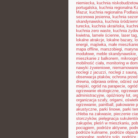
niemiecka
,
kuchnia niskobudżeto
portugalska
,
kuchnia regionalna K
Mazur
,
kuchnia regionalna Podlasi
sezonowa jesienna
,
kuchnia sezon
skandynawska
,
kuchnia śródziem
turecka
,
kuchnia ukraińska
,
kuchn
kuchnia zero waste
,
kuchnia żydo
kwietna
,
lamele ścienne
,
laser tag
lokalne atrakcje
,
lokalne bazary
,
l
energii
,
majówka
,
małe mieszkani
mapa offline
,
marszobiegi
,
maryna
modułowe
,
meble skandynawskie
mieszkanie z balkonem
,
mikroogr
mobilność ciała
,
monitoring w dom
nawyki żywieniowe
,
niemarnowanie
noclegi z jacuzzi
,
noclegi z sauną
obserwacja ptaków
,
ochrona prze
drewna
,
odprawa online
,
odzież ou
miejski
,
ogród na parapecie
,
ogród
ogrzewanie ekologiczne
,
ogrzewan
administracyjne
,
opóźniony lot
,
or
organizacja szafy
,
origami
,
oświet
ogrzewanie
,
paintball
,
pakowanie p
akustyczne
,
parki linowe
,
parki te
chleba na zakwasie
,
pieczenie cia
storczyków
,
pielęgnacja sukulentó
zakupów
,
pleśń w mieszkaniu
,
pob
pociągiem
,
podróże aktywne
,
podr
podróże kulinarne
,
podróże objaz
senioralne
,
podróże solo
,
podróże 