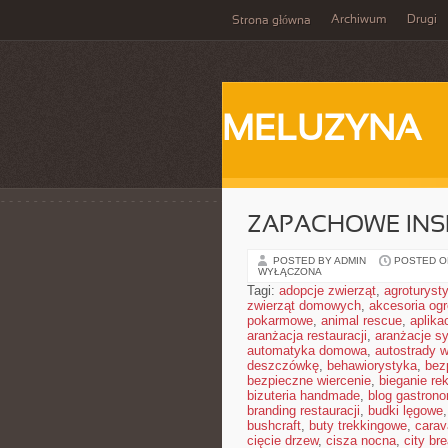
Archiwum
Drugi
Strona główna
MELUZYNA
ZAPACHOWE INS
POSTED BY ADMIN
POSTED ON
WYŁĄCZONA
Tagi:
adopcje zwierząt
,
agroturyst
zwierząt domowych
,
akcesoria og
pokarmowe
,
animal rescue
,
aplika
aranżacja restauracji
,
aranżacje sy
automatyka domowa
,
autostrady 
deszczówkę
,
behawiorystyka
,
bez
bezpieczne wiercenie
,
bieganie re
bizuteria handmade
,
blog gastron
branding restauracji
,
budki lęgowe
bushcraft
,
buty trekkingowe
,
carav
cięcie drzew
,
cisza nocna
,
city br