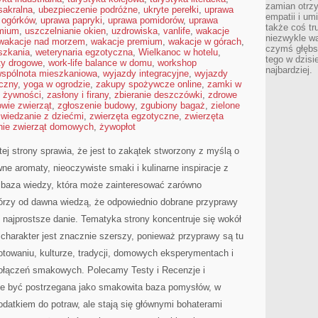
zamian otrz
sakralna
,
ubezpieczenie podróżne
,
ukryte perełki
,
uprawa
empatii i um
 ogórków
,
uprawa papryki
,
uprawa pomidorów
,
uprawa
także coś tr
emium
,
uszczelnianie okien
,
uzdrowiska
,
vanlife
,
wakacje
niezwykle w
wakacje nad morzem
,
wakacje premium
,
wakacje w górach
,
czymś głębs
szkania
,
weterynaria egzotyczna
,
Wielkanoc w hotelu
,
tego w dzisi
ty drogowe
,
work-life balance w domu
,
workshop
najbardziej.
spólnota mieszkaniowa
,
wyjazdy integracyjne
,
wyjazdy
czny
,
yoga w ogrodzie
,
zakupy spożywcze online
,
zamki w
 żywności
,
zasłony i firany
,
zbieranie deszczówki
,
zdrowe
owie zwierząt
,
zgłoszenie budowy
,
zgubiony bagaż
,
zielone
zwiedzanie z dziećmi
,
zwierzęta egzotyczne
,
zwierzęta
nie zwierząt domowych
,
żywopłot
tej strony sprawia, że jest to zakątek stworzony z myślą o
ne aromaty, nieoczywiste smaki i kulinarne inspiracje z
a baza wiedzy, która może zainteresować zarówno
tórzy od dawna wiedzą, że odpowiednio dobrane przyprawy
t najprostsze danie. Tematyka strony koncentruje się wokół
charakter jest znacznie szerszy, ponieważ przyprawy są tu
otowaniu, kulturze, tradycji, domowych eksperymentach i
łączeń smakowych. Polecamy Testy i Recenzje i
że być postrzegana jako smakowita baza pomysłów, w
odatkiem do potraw, ale stają się głównymi bohaterami